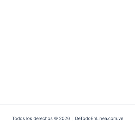
Todos los derechos © 2026 | DeTodoEnLinea.com.ve